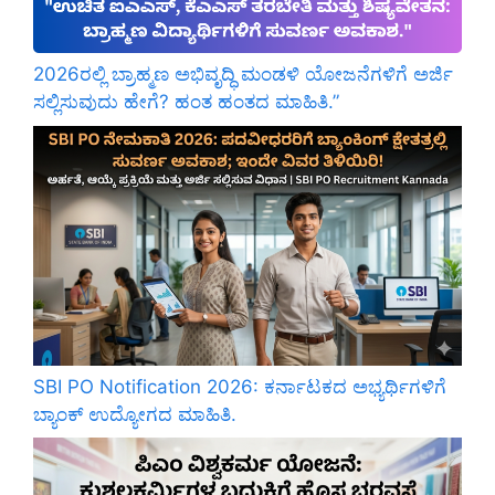
2026ರಲ್ಲಿ ಬ್ರಾಹ್ಮಣ ಅಭಿವೃದ್ಧಿ ಮಂಡಳಿ ಯೋಜನೆಗಳಿಗೆ ಅರ್ಜಿ
ಸಲ್ಲಿಸುವುದು ಹೇಗೆ? ಹಂತ ಹಂತದ ಮಾಹಿತಿ.”
SBI PO Notification 2026: ಕರ್ನಾಟಕದ ಅಭ್ಯರ್ಥಿಗಳಿಗೆ
ಬ್ಯಾಂಕ್ ಉದ್ಯೋಗದ ಮಾಹಿತಿ.