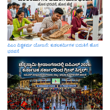
ಪಿಎಂ ವಿಶ್ವಕರ್ಮ ಯೋಜನೆ: ಕುಶಲಕರ್ಮಿಗಳ ಬದುಕಿಗೆ ಹೊಸ
ಭರವಸೆ